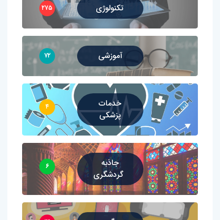
تکنولوژی
۲۷۵
آموزشی
۷۲
خدمات
۴
پزشکی
جاذبه
۶
گردشگری