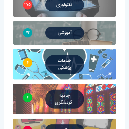
تکنولوژی
۲۷۵
آموزشی
۷۲
خدمات
۴
پزشکی
جاذبه
۶
گردشگری