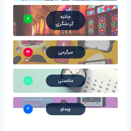
جاذبه
۶
گردشگری
سرگرمی
۴۴
مناسبتی
۱
ویدئو
۳