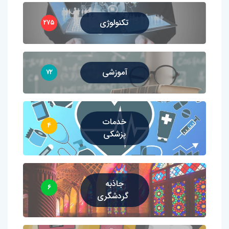
تکنولوژی
۲۷۵
آموزشی
۷۲
خدمات
۴
پزشکی
جاذبه
۶
گردشگری