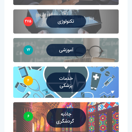
تکنولوژی
۲۷۵
آموزشی
۷۲
خدمات
۴
پزشکی
جاذبه
۶
گردشگری