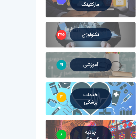
مارکتینگ
تکنولوژی
۲۷۵
آموزشی
۷۱
خدمات
۳
پزشکی
جاذبه
۶