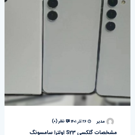
نظر (
۰
)
مدیر
۲۶ آذر ۱۴۰۱
مشخصات گلکسی S23 اولترا سامسونگ