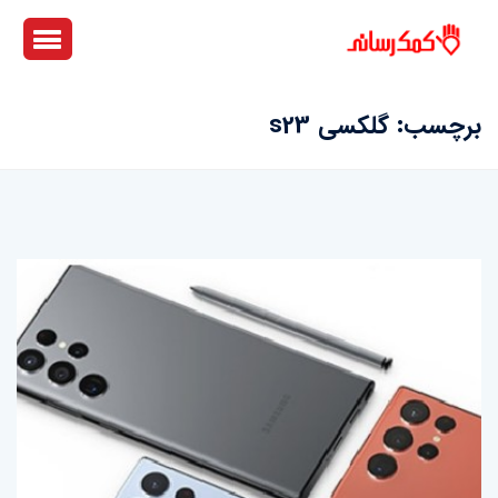
برچسب:
گلکسی s23