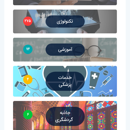
تکنولوژی
۲۷۵
آموزشی
۷۲
خدمات
۴
پزشکی
جاذبه
۶
گردشگری