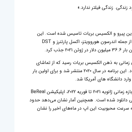
و توسط کوین پیرو و الکسیس بریات تاسیس شده است. این
شرکت سرمایه خود را از چند شرکت آمریکایی از جمله اندرسون هوروویتز، اکسل پارتنرز و DST
 زمانی به ذهن الکسیس بریات رسید که از تماشای
زندگی غیر واقعی افراد تأثیرگذار خسته شده بود. این برنامه در سال 2020 منتشر شد و برای اولین بار
بر اساس اطلاعات شرکت Sensor Tower، در بازه زمانی ژانویه 2021 تا فوریه 2022، اپلیکیشن BeReal
و گوگل‌پلی دانلود شده است. همچنین آمار نشان می‌دهد حدود
ین دانلودها در فوریه 2022 بوده که سرعت محبوبیت این اپ در ماه‌های اخیر را نشان