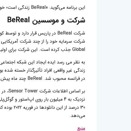
این برنامه می‌گوید: «BeReal زندگی است؛ خود زندگی. زندگی فیلتر ندارد.»
شرکت و موسسین BeReal
شرکت BeReal در پاریس قرار دارد 
Global جذب کرده است. این شرکت برای اولین بار 36.6 میلیون دلار در ژوئن 2021 جذب کرد.
به نظر می رسد ایده ایجاد این شبکه اجتماعی
در فرانسه محبوب شد. BeReal چند ماه پیش وارد دانشگاه های آمریکا شد.
نزدیک به 4 میلیون بار روی اپ‌استور 
30 درصد از ا
می‌دهد.
منبع