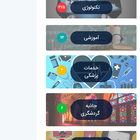
تکنولوژی
۲۷۵
آموزشی
۷۲
خدمات
۴
پزشکی
جاذبه
۶
گردشگری