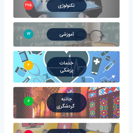
تکنولوژی
۲۷۵
آموزشی
۷۲
خدمات
۴
پزشکی
جاذبه
۶
گردشگری