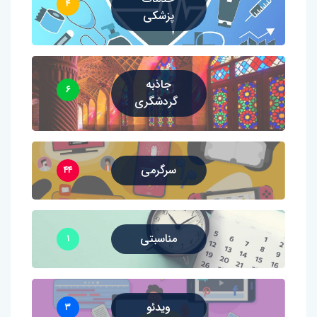
۴
پزشکی
جاذبه
۶
گردشگری
سرگرمی
۴۴
مناسبتی
۱
ویدئو
۳