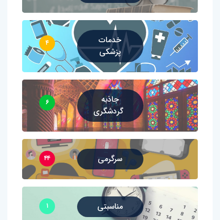
خدمات
۴
پزشکی
جاذبه
۶
گردشگری
سرگرمی
۴۴
مناسبتی
۱