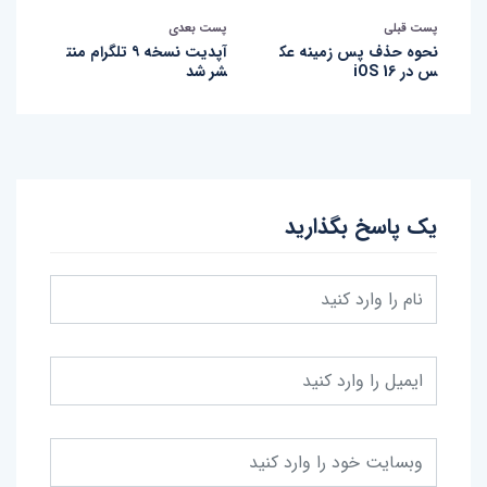
پست قبلی
پست بعدی
نحوه حذف پس زمینه عک
آپدیت نسخه ۹ تلگرام منت
س در iOS 16
شر شد
یک پاسخ بگذارید