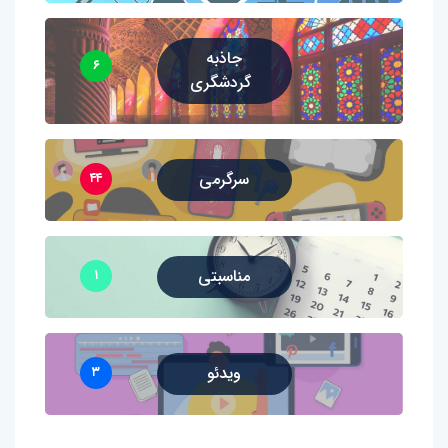
جاذبه
۶
گردشگری
سرگرمی
۴۴
مناسبتی
۱
ویدئو
۳