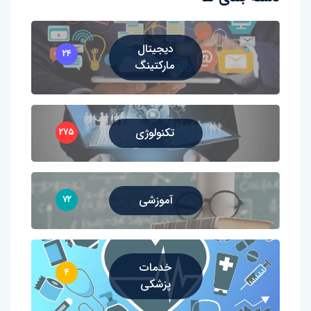
دیجیتال
۲۴
مارکتینگ
تکنولوژی
۲۷۵
آموزشی
۷۲
خدمات
۴
پزشکی