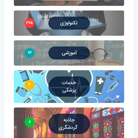
تکنولوژی
۲۷۵
آموزشی
۷۲
خدمات
۴
پزشکی
جاذبه
۶
گردشگری