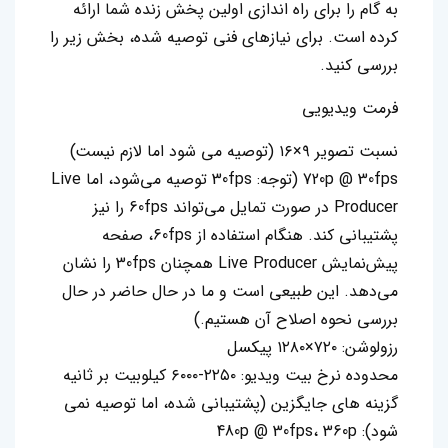
به گام را برای راه اندازی اولین پخش زنده شما ارائه
کرده است. برای نیازهای فنی توصیه شده، بخش زیر را
بررسی کنید.
فرمت ویدیویی
نسبت تصویر ۹×۱۶ (توصیه می شود اما لازم نیست)
720p @ 30fps (توجه: 30fps توصیه می‌شود، اما Live
Producer در صورت تمایل می‌تواند 60fps را نیز
پشتیبانی کند. هنگام استفاده از 60fps، صفحه
پیش‌نمایش Live Producer همچنان 30fps را نشان
می‌دهد. این طبیعی است و ما در حال حاضر در حال
بررسی نحوه اصلاح آن هستیم.)
رزولوشن: ۷۲۰×۱۲۸۰ پیکسل
محدوده نرخ بیت ویدیو: ۲۲۵۰-۶۰۰۰ کیلوبیت بر ثانیه
گزینه های جایگزین (پشتیبانی شده، اما توصیه نمی
شود): 480p @ 30fps، 360p