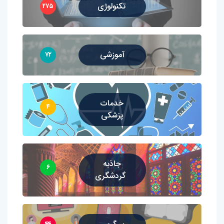
تکنولوژی
۲۷۵
آموزشی
۷۲
خدمات
۴
پزشکی
جاذبه
۶
گردشگری