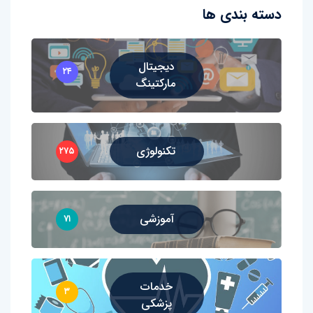
دسته بندی ها
دیجیتال
۲۴
مارکتینگ
تکنولوژی
۲۷۵
آموزشی
۷۱
خدمات
۳
پزشکی