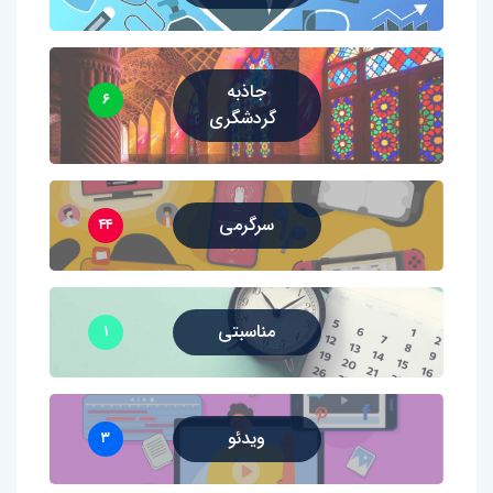
جاذبه
۶
گردشگری
سرگرمی
۴۴
مناسبتی
۱
ویدئو
۳