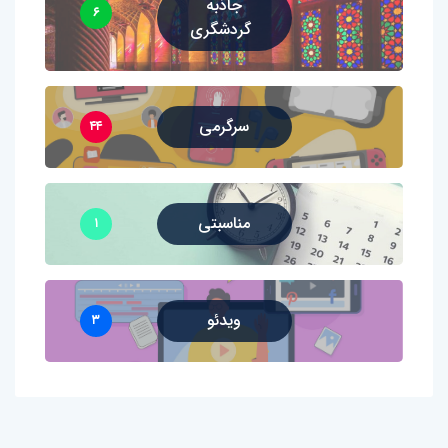
جاذبه
۶
گردشگری
سرگرمی
۴۴
مناسبتی
۱
ویدئو
۳