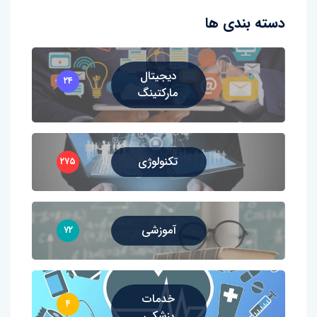
دسته بندی ها
دیجیتال
۲۴
مارکتینگ
تکنولوژی
۲۷۵
آموزشی
۷۲
خدمات
۴
پزشکی