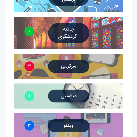
جاذبه
۶
گردشگری
سرگرمی
۴۴
مناسبتی
۱
ویدئو
۳