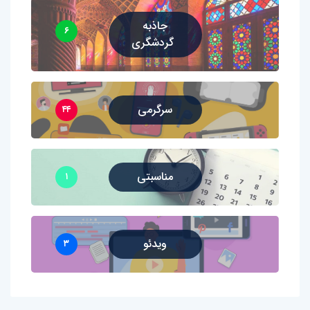
جاذبه
۶
گردشگری
سرگرمی
۴۴
مناسبتی
۱
ویدئو
۳