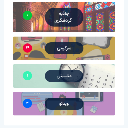
جاذبه
۶
گردشگری
سرگرمی
۴۴
مناسبتی
۱
ویدئو
۳