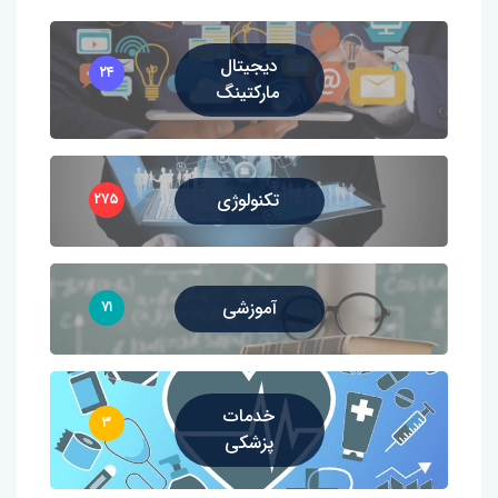
دیجیتال
۲۴
مارکتینگ
تکنولوژی
۲۷۵
آموزشی
۷۱
خدمات
۳
پزشکی