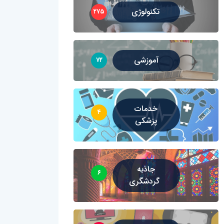
تکنولوژی
۲۷۵
آموزشی
۷۲
خدمات
۴
پزشکی
جاذبه
۶
گردشگری