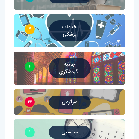
خدمات
۳
پزشکی
جاذبه
۶
گردشگری
سرگرمی
۴۴
مناسبتی
۱