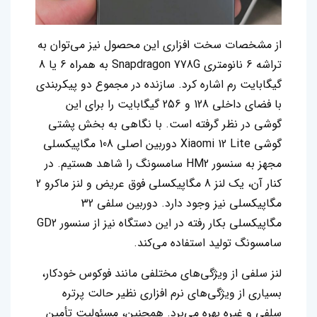
از مشخصات سخت افزاری این محصول نیز می‌توان به
تراشه 6 نانومتری Snapdragon 778G به همراه 6 یا 8
گیگابایت رم اشاره کرد. سازنده در مجموع دو پیکربندی
با فضای داخلی 128 و 256 گیگابایت را برای این
گوشی در نظر گرفته است. با نگاهی به بخش پشتی
گوشی Xiaomi 12 Lite دوربین اصلی 108 مگاپیکسلی
مجهز به سنسور HM2 سامسونگ را شاهد هستیم. در
کنار آن، یک لنز 8 مگاپیکسلی فوق عریض و لنز ماکرو 2
مگاپیکسلی نیز وجود دارد. دوربین سلفی 32
مگاپیکسلی بکار رفته در این دستگاه نیز از سنسور GD2
سامسونگ تولید استفاده می‌کند.
لنز سلفی از ویژگی‌های مختلفی مانند فوکوس خودکار،
بسیاری از ویژگی‌های نرم افزاری نظیر حالت پرتره
سلفی و غیره بهره می‌برد. همچنین، مسئولیت تأمین