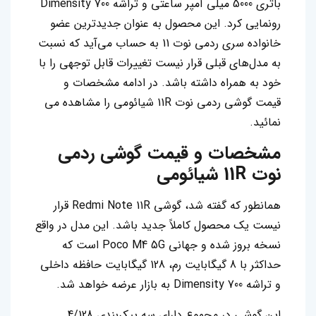
باتری 5000 میلی آمپر ساعتی و تراشه Dimensity 700
رونمایی کرد. این محصول به عنوان جدیدترین عضو
خانواده سری ردمی نوت 11 به حساب می‌آید که نسبت
به مدل‌های قبلی قرار نیست تغییرات قابل توجهی را با
خود به همراه داشته باشد. در ادامه مشخصات و
قیمت گوشی ردمی نوت 11R شیائومی را مشاهده می
نمائید.
مشخصات و قیمت گوشی ردمی
نوت 11R شیائومی
همانطور که گفته شد، گوشی Redmi Note 11R قرار
نیست یک محصول کاملاً جدید باشد. این مدل در واقع
نسخه بروز شده و جهانی Poco M4 5G است که
حداکثر با 8 گیگابایت رم، 128 گیگابایت حافظه داخلی
و تراشه Dimensity 700 به بازار عرضه خواهد شد.
این گوشی در مجموع دارای سه پیکربندی 4/128