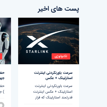
پست های اخیر
تکنولوژی
 آمریکا
سرعت باورنکردنی اینترنت
حضو
استارلینک + عکس
جها
 آمریکا
سرعت باورنکردنی اینترنت
حضو
تحده
استارلینک + عکس اینترنت
جهانی ۲۰۲۲ قطر فیفا (
قدرتمند استارلینک که قرار