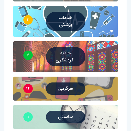
خدمات
۳
پزشکی
جاذبه
۶
گردشگری
سرگرمی
۴۴
مناسبتی
۱