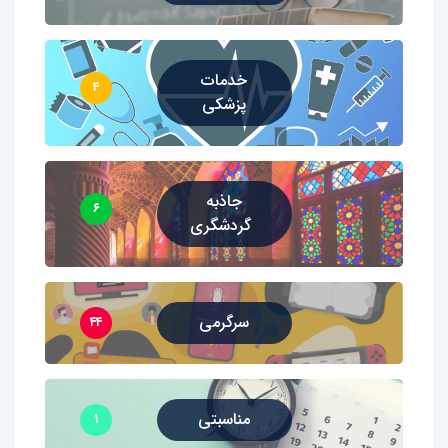
خدمات
۴
پزشکی
جاذبه
۶
گردشگری
سرگرمی
۴۴
مناسبتی
۱