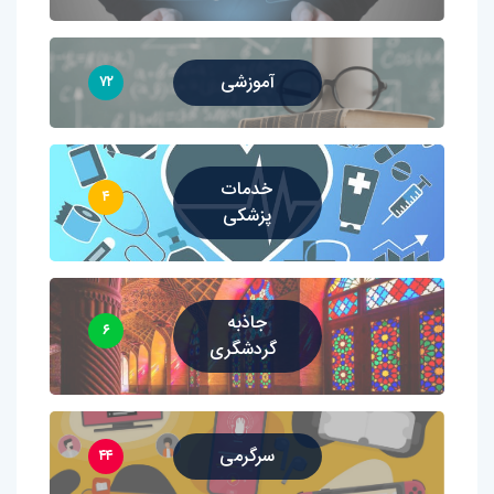
آموزشی
۷۲
خدمات
۴
پزشکی
جاذبه
۶
گردشگری
سرگرمی
۴۴