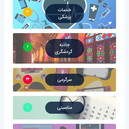
خدمات
۳
پزشکی
جاذبه
۶
گردشگری
سرگرمی
۴۴
مناسبتی
۱