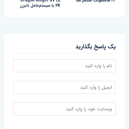
23 سامسونگ منتشر شد
گ Dragon Knight G7
4K با سیستم‌عامل تایزن
یک پاسخ بگذارید