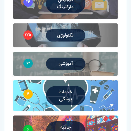
۲۴
مارکتینگ
تکنولوژی
۲۷۵
آموزشی
۷۲
خدمات
۴
پزشکی
جاذبه
۶