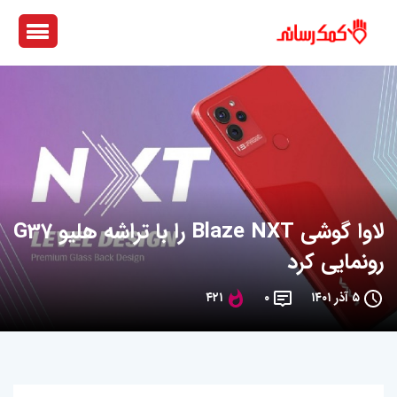
لاوا گوشی Blaze NXT را با تراشه هلیو G37
رونمایی کرد
۵ آذر ۱۴۰۱
۰
۴۲۱