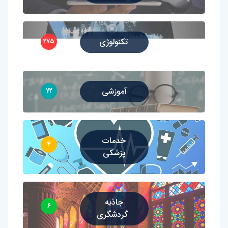
تکنولوژی
۲۷۵
آموزشی
۷۲
خدمات
۴
پزشکی
جاذبه
۶
گردشگری