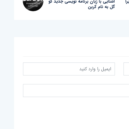
 5G در ایرا
آشنایی با زبان برنامه نویسی جدید گو
گل به نام کربن