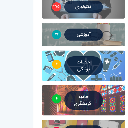
تکنولوژی
۲۷۵
آموزشی
۷۲
خدمات
۴
پزشکی
جاذبه
۶
گردشگری