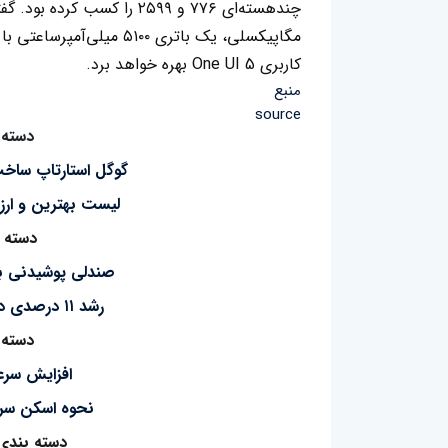
کاربری One UI 5 بهره خواهد برد.
منبع
source
دسته 
گوگل استارتاپ ساخت آواتار Alter ر
لیست بهترین و ار
دسته ب
صندلی پوشیدنی بر
رشد ۱۱ درصدی درآمد کمپانی مایکروسافت
دسته 
افزایش سرعت وی
نحوه اسکن سری
دسته بندی 