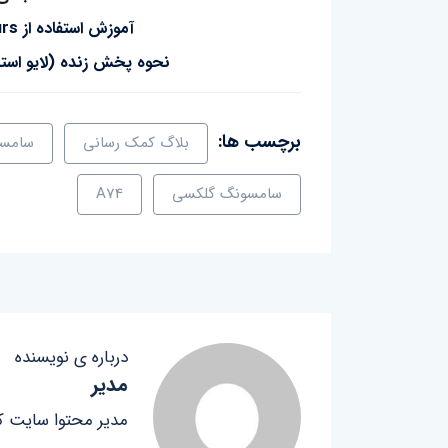
آموزش استفاده از Add Yours در استوری اینستاگرام
نحوه پخش زنده (لایو استر
برچسب ها:
بلاگ کمک رسانی
سامس
سامسونگ گلکسی
A74
درباره ی نویسنده
مدیر
مدیر محتوا سایت ک