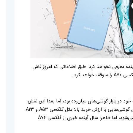
لا گوشی گلکسی A74 را سال آینده معرفی نخواهد کرد. طبق اطلاعاتی که امروز فاش
هد کرد.
سامسونگ تا ۲۰۱۹ با گوشی‌های سری گلکسی J خود در بازار گوشی‌های میان‌رده بود، اما بعدا این نقش
را به سری گلکسی A واگذار کرد. این سری شامل گوشی‌هایی با ارزش خرید بالا مثل گلکسی A53 و A23
و چندین مدل رده‌بالا مثل گلکسی A72 و A73 می‌شود، اما ظاهرا سال آینده خبری از گلکسی A74