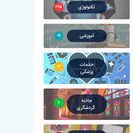
تکنولوژی
۲۷۵
آموزشی
۷۲
خدمات
۴
پزشکی
جاذبه
۶
گردشگری