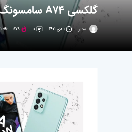
گلکسی A74 سامسونگ اصلاً معرفی نخواهد شد
۱ دی ۱۴۰۱
۰
۶۷۹
۱ دقیقه مطالعه
مدیر