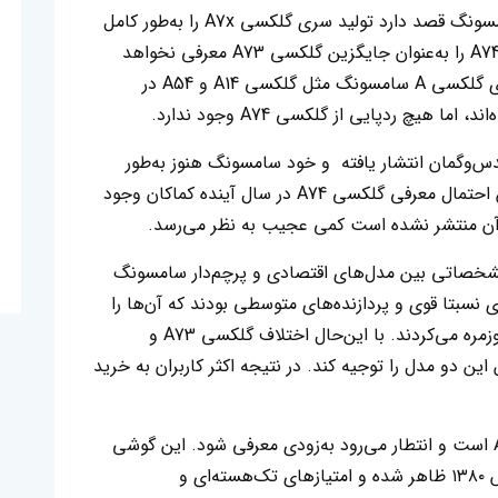
گزارش جدید Galaxyclub نشان می‌دهد که سامسونگ قصد دارد تولید سری گلکسی A7x را به‌طور کامل
متوقف کند و در نتیجه سال ۲۰۲۳ مدل گلکسی A74 را به‌عنوان جایگزین گلکسی A73 معرفی نخواهد
کرد. طبق این‌گزارش، تاکنون مدل‌های آینده سری گلکسی A سامسونگ مثل گلکسی A14 و A54 در
یچ ردپایی از گلکسی A74 وجود ندارد.
حدس‌وگمان انتشار یافته و خود سامسونگ هنوز به‌طور
رسمی این موضوع را تائید نکرده است. بنابراین احتمال معرفی گلکسی A74 در سال آینده کماکان وجود
اره آن منتشر نشده است کمی عجیب به نظر می‌رسد.
ی است که مدل‌های گلکسی A72 و A73 مشخصاتی بین مدل‌های اقتصادی و پرچم‌دار سامسونگ
نسبتا قوی و پردازنده‌های متوسطی بودند که آن‌ها را
تبدیل به گزینه‌های‌ مناسبی برای استفاده‌های روزمره می‌کردند.‌ با این‌حال اختلاف گلکسی A73 و
ت بین این دو مدل را توجیه کند. در نتیجه اکثر کاربران به خرید
سامسونگ هم‌اکنون در حال توسعه گلکسی A54 است و انتطار می‌رود به‌زودی معرفی شود. این ‌گوشی
به‌تازگی در وب‌سایت گیک‌بنچ با تراشه اکسینوس ۱۳۸۰ ظاهر شده و امتیازهای تک‌هسته‌ای و