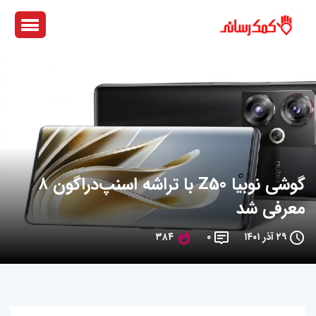
گوشی نوبیا Z50 با تراشه اسنپ‌دراگون ۸
معرفی شد
۲۹ آذر ۱۴۰۱
۰
۳۸۴