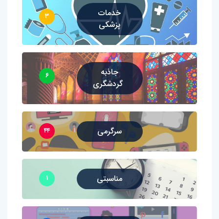
خدمات
۳
پزشکی
جاذبه
۶
گردشگری
سرگرمی
۴۴
مناسبتی
۱