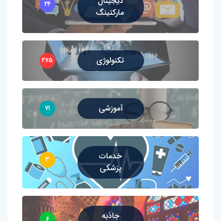
دیجیتال
۲۴
مارکتینگ
تکنولوژی
۲۷۵
آموزشی
۷۱
خدمات
۳
پزشکی
جاذبه
۶