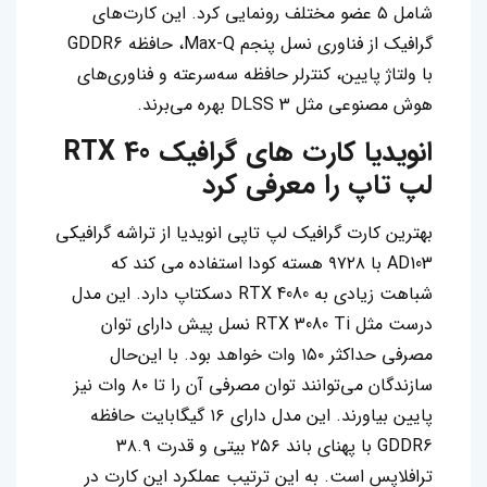
شامل ۵ عضو مختلف رونمایی کرد. این کارت‌های
گرافیک از فناوری نسل پنجم Max-Q، حافظه GDDR6
با ولتاژ پایین، کنترلر حافظه سه‌سرعته و فناوری‌های
هوش مصنوعی مثل DLSS 3 بهره می‌برند.
انویدیا کارت‌ های گرافیک RTX 40
لپ تاپ را معرفی کرد
بهترین کارت گرافیک لپ تاپی انویدیا از تراشه گرافیکی
AD103 با ۹۷۲۸ هسته کودا استفاده می کند که
شباهت زیادی به RTX 4080 دسکتاپ دارد. این مدل
درست مثل RTX 3080 Ti نسل پیش دارای توان
مصرفی حداکثر ۱۵۰ وات خواهد بود. با این‌حال
سازندگان می‌توانند توان مصرفی آن را تا ۸۰ وات نیز
پایین بیاورند. این مدل دارای ۱۶ گیگابایت حافظه
GDDR6 با پهنای باند ۲۵۶ بیتی و قدرت ۳۸.۹
ترافلاپس است. به این ترتیب عملکرد این کارت در