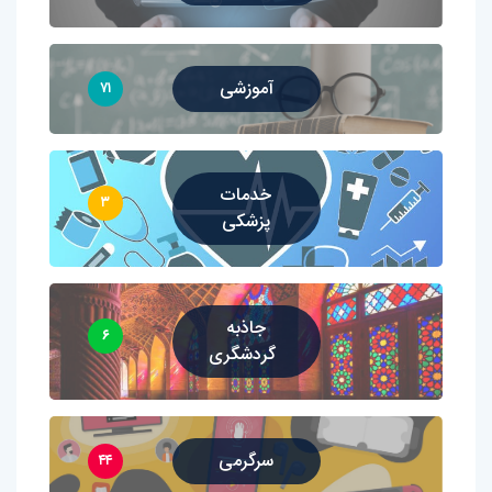
آموزشی
۷۱
خدمات
۳
پزشکی
جاذبه
۶
گردشگری
سرگرمی
۴۴