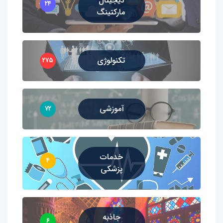
دیجیتال
۲۴
مارکتینگ
تکنولوژی
۲۷۵
آموزشی
۷۲
خدمات
۴
پزشکی
جاذبه
۶