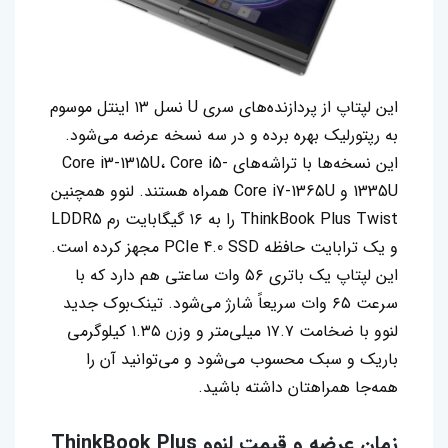
این لپتاپ از پردازنده‌های سری U نسل ۱۳ اینتل موسوم
به رپتورلیک بهره برده و در سه نسخه عرضه می‌شود.
این نسخه‌ها با تراشه‌های Core i3-1315U، Core i5-
1335U و Core i7-1365U همراه هستند. لنوو همچنین
ThinkBook Plus Twist را به ۱۶ گیگابایت رم LDDR5
و یک ترابایت حافظه PCIe 4.0 SSD مجهز کرده است.
این لپتاپ یک باتری ۵۶ وات ساعتی هم دارد که با
سرعت ۶۵ وات سریعاً شارژ می‌شود. تینک‌بوک جدید
لنوو با ضخامت ۱۷.۷ میلی‌متر و وزن ۱.۳۵ کیلوگرمی
باریک و سبک محسوب می‌شود و می‌توانید آن را
همه‌جا همراهتان داشته باشید.
زمان عرضه و قیمت لنوو
ThinkBook Plus