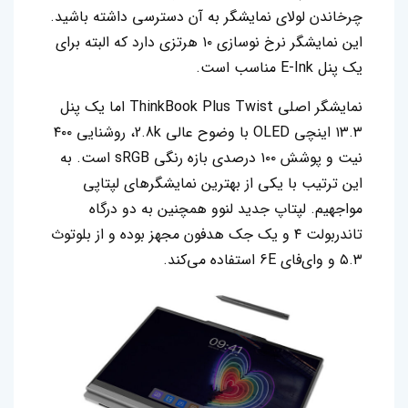
چرخاندن لولای نمایشگر به آن دسترسی داشته باشید.
این نمایشگر نرخ نوسازی ۱۰ هرتزی دارد که البته برای
یک پنل E-Ink مناسب است.
نمایشگر اصلی ThinkBook Plus Twist اما یک پنل
۱۳.۳ اینچی OLED با وضوح عالی 2.8k، روشنایی ۴۰۰
نیت و پوشش ۱۰۰ درصدی بازه رنگی sRGB است. به
این ترتیب با یکی از بهترین نمایشگر‌های لپتاپی
مواجهیم. لپتاپ جدید لنوو همچنین به دو درگاه
تاندربولت ۴ و یک جک هدفون مجهز بوده و از بلوتوث
۵.۳ و وای‌فای 6E استفاده می‌کند.