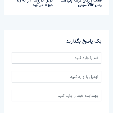
قیمت و زمان عرضه پلی است
گوگل اندروید ۱۳ را به وین
یشن VR2 سونی
دوز ۱۱ می‌آورد
یک پاسخ بگذارید