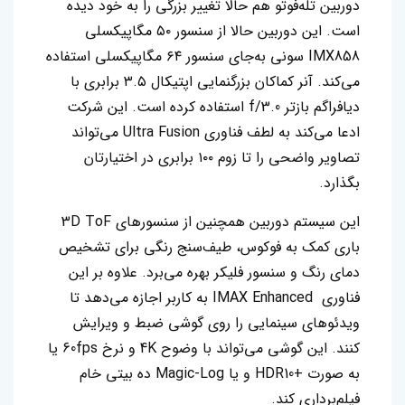
دوربین تله‌فوتو هم حالا تغییر بزرگی را به خود دیده
است. این دوربین حالا از سنسور ۵۰ مگاپیکسلی
IMX858 سونی به‌جای سنسور ۶۴ مگاپیکسلی استفاده
می‌کند. آنر کماکان بزرگنمایی اپتیکال ۳.۵ برابری با
دیافراگم بازتر f/3.0 استفاده کرده است. این شرکت
ادعا می‌کند به لطف فناوری Ultra Fusion می‌تواند
تصاویر واضحی را تا زوم ۱۰۰ برابری در اختیارتان
بگذارد.
این سیستم دوربین همچنین از سنسورهای 3D ToF
باری کمک به فوکوس، طیف‌سنج رنگی برای تشخیص
دمای رنگ و سنسور فلیکر بهره می‌برد. علاوه بر این
فناوری IMAX Enhanced به کاربر اجازه می‌دهد تا
ویدئوهای سینمایی را روی گوشی ضبط و ویرایش
کنند. این گوشی می‌تواند با وضوح 4K و نرخ 60fps یا
به صورت +HDR10 و یا Magic-Log ده بیتی خام
فیلم‌برداری کند.