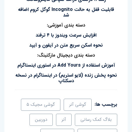
قابلیت قفل به حالت Incognito گوگل کروم اضافه
شد
دسته بندی آموزشی:
افزایش سرعت ویندوز با ۴ ترفند
نحوه اسکن سریع متن در آیفون و آیپد
دسته بندی دیجیتال مارکتینگ:
آموزش استفاده از Add Yours در استوری اینستاگرام
نحوه پخش زنده (لایو استریم) در اینستاگرام در نسخه
دسکتاپ
برچسب ها:
گوشی آنر
گوشی مجیک ۵
بلاگ کمک رسانی
آنر
دوربین