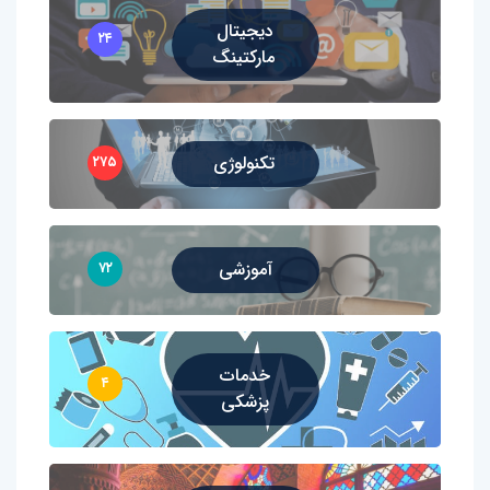
دیجیتال
۲۴
مارکتینگ
تکنولوژی
۲۷۵
آموزشی
۷۲
خدمات
۴
پزشکی