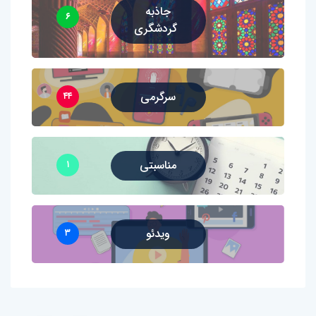
جاذبه
۶
گردشگری
سرگرمی
۴۴
مناسبتی
۱
ویدئو
۳