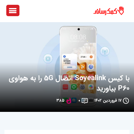
با کیس Soyealink اتصال 5G را به هواوی
P60 بیاورید
۱۷ فروردین ۱۴۰۲
۰
۳۸۵