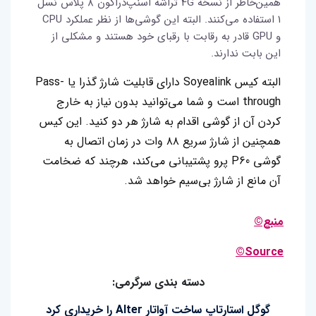
همین‌خاطر از نسخه 4G تراشه اسنپ‌دراگون ۸ پلاس نسل
۱ استفاده می‌کنند. البته این گوشی‌ها از نظر عملکرد CPU
و GPU قادر به رقابت با رقبای خود هستند و مشکلی از
این بابت ندارند.
البته کیس Soyealink دارای قابلیت شارژ گذرا یا Pass-
through است و شما می‌توانید بدون نیاز به خارج
کردن آن از گوشی اقدام به شارژ هر دو کنید. این کیس
همچنین از شارژ سریع ۸۸ وات در زمان اتصال به
گوشی P60 پرو پشتیبانی می‌کند، هرچند که ضخامت
آن مانع از شارژ بی‌سیم خواهد شد.
منبع©
Source©
دسته بندی سرگرمی:
گوگل استارتاپ ساخت آواتار Alter را خریداری کرد