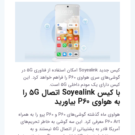
کیس جدید Soyealink امکان استفاده از فناوری 5G در
گوشی‌های سری هواوی P60 را فراهم خواهد کرد. این
کیس دارای یک مودم داخلی 5G است.
با کیس Soyealink اتصال 5G را
به هواوی P60 بیاورید
هواوی ماه گذشته گوشی‌های P60 و P60 پرو را به همراه
P60 Art معرفی کرد. این سه گوشی به خاطر تحریم‌های
آمریکا قادر به پشتیبانی از اتصال 5G نیستند و به