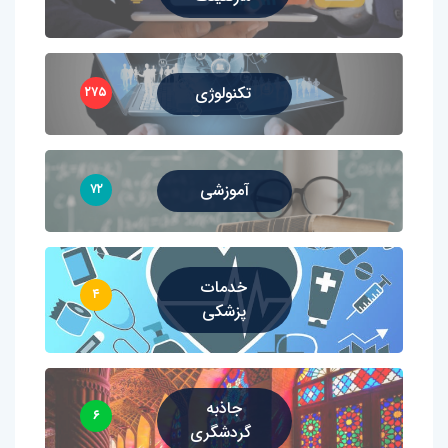
تکنولوژی
۲۷۵
آموزشی
۷۲
خدمات
۴
پزشکی
جاذبه
۶
گردشگری