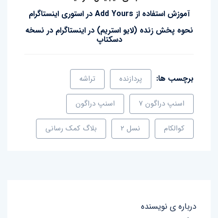
آموزش استفاده از Add Yours در استوری اینستاگرام
نحوه پخش زنده (لایو استریم) در اینستاگرام در نسخه
دسکتاپ
برچسب ها:
پردازنده
تراشه
اسنپ‌ دراگون ۷
اسنپ‌ دراگون
کوالکام
نسل ۲
بلاگ کمک رسانی
درباره ی نویسنده