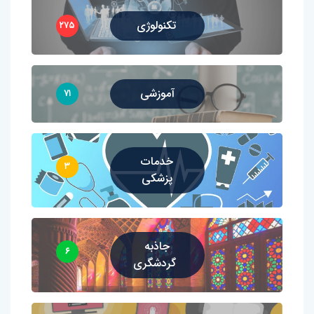
تکنولوژی
۲۷۵
آموزشی
۷۱
خدمات
۳
پزشکی
جاذبه
۶
گردشگری