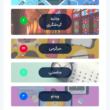
جاذبه
۶
گردشگری
سرگرمی
۴۴
مناسبتی
۱
ویدئو
۳